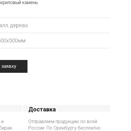
акриловый камень.
алл, дерево
500х500мм
 заявку
Доставка
 и
Отправляем продукцию по всей
бирая
России. По Оренбургу бесплатно