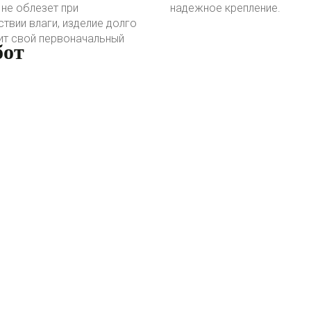
 не облезет при
надежное крепление.
твии влаги, изделие долго
ит свой первоначальный
бот