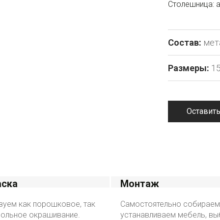
Столешница: 
Состав:
мет
Размеры:
1
Оставить
аска
Монтаж
зуем как порошковое, так
Самостоятельно собираем
зольное окрашивание.
устанавливаем мебель, вы