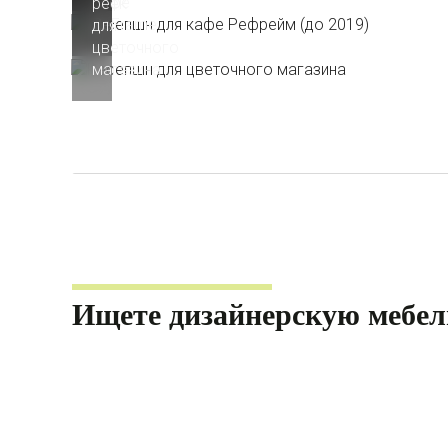
кафе
реек
ReFrame
для
цветочного
магазина
Ищете дизайнерскую мебел