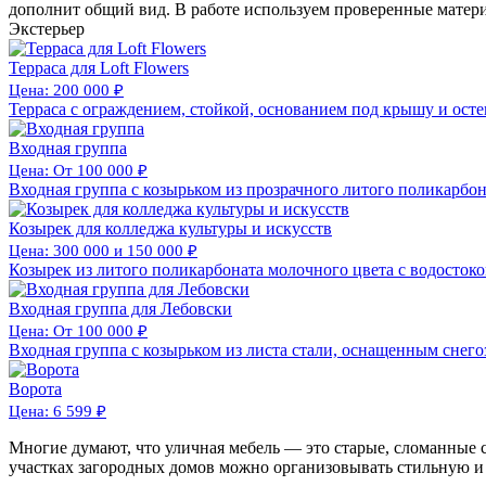
дополнит общий вид. В работе используем проверенные материа
Экстерьер
Терраса для Loft Flowers
Цена: 200 000 ₽
Терраса с ограждением, стойкой, основанием под крышу и осте
Входная группа
Цена: От 100 000 ₽
Входная группа с козырьком из прозрачного литого поликарбо
Козырек для колледжа культуры и искусств
Цена: 300 000 и 150 000 ₽
Козырек из литого поликарбоната молочного цвета с водостоко
Входная группа для Лебовски
Цена: От 100 000 ₽
Входная группа с козырьком из листа стали, оснащенным снего
Ворота
Цена: 6 599 ₽
Многие думают, что уличная мебель — это старые, сломанные ст
участках загородных домов можно организовывать стильную и