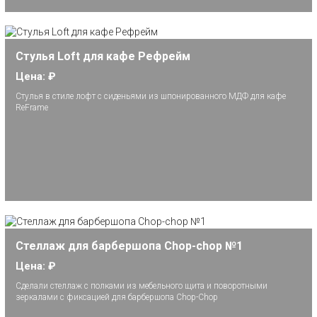
Стулья Loft для кафе Рефрейм
Цена: ₽
Cтулья в стиле лофт с сиденьями из шпонированного МДФ для кафе
ReFrame
Стеллаж для барбершопа Chop-chop №1
Цена: ₽
Сделали стеллаж с полками из мебельного щита и поворотными
зеркалами с фиксацией для барбершопа Chop-Chop